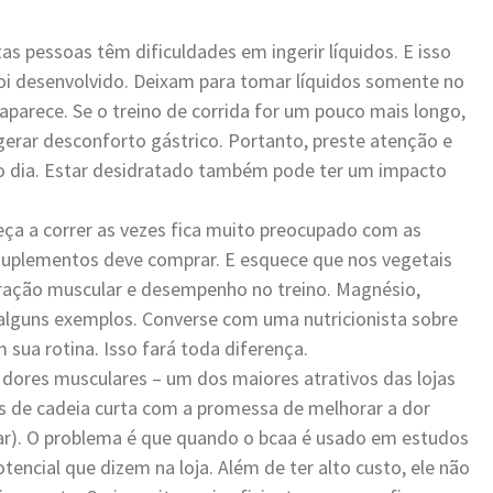
as pessoas têm dificuldades em ingerir líquidos. E isso
foi desenvolvido. Deixam para tomar líquidos somente no
parece. Se o treino de corrida for um pouco mais longo,
gerar desconforto gástrico. Portanto, preste atenção e
do dia. Estar desidratado também pode ter um impacto
ça a correr as vezes fica muito preocupado com as
 suplementos deve comprar. E esquece que nos vegetais
eração muscular e desempenho no treino. Magnésio,
o alguns exemplos. Converse com uma nutricionista sobre
 sua rotina. Isso fará toda diferença.
dores musculares – um dos maiores atrativos das lojas
s de cadeia curta com a promessa de melhorar a dor
r). O problema é que quando o bcaa é usado em estudos
encial que dizem na loja. Além de ter alto custo, ele não