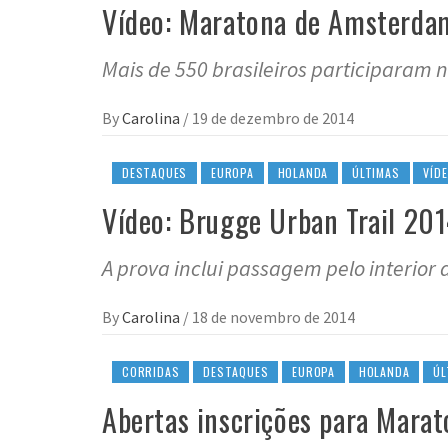
Vídeo: Maratona de Amsterda
Mais de 550 brasileiros participaram na
By
Carolina
/
19 de dezembro de 2014
DESTAQUES
EUROPA
HOLANDA
ÚLTIMAS
VÍD
Vídeo: Brugge Urban Trail 20
A prova inclui passagem pelo interior 
By
Carolina
/
18 de novembro de 2014
CORRIDAS
DESTAQUES
EUROPA
HOLANDA
ÚL
Abertas inscrições para Mar