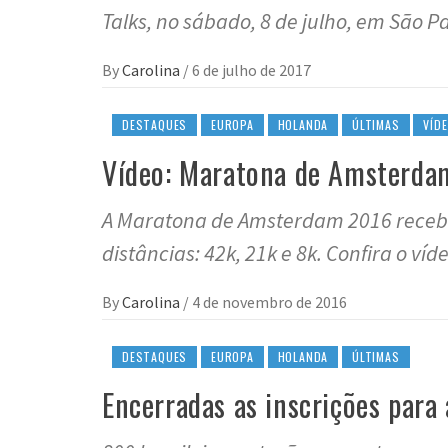
Talks, no sábado, 8 de julho, em São P
By
Carolina
/
6 de julho de 2017
DESTAQUES
EUROPA
HOLANDA
ÚLTIMAS
VÍD
Vídeo: Maratona de Amsterda
A Maratona de Amsterdam 2016 recebe
distâncias: 42k, 21k e 8k. Confira o víd
By
Carolina
/
4 de novembro de 2016
DESTAQUES
EUROPA
HOLANDA
ÚLTIMAS
Encerradas as inscrições par