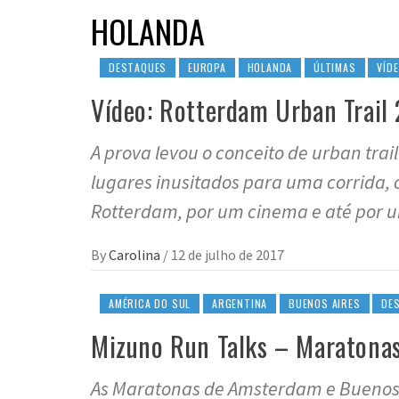
HOLANDA
DESTAQUES
EUROPA
HOLANDA
ÚLTIMAS
VÍD
Vídeo: Rotterdam Urban Trail
A prova levou o conceito de urban trai
lugares inusitados para uma corrida, 
Rotterdam, por um cinema e até por 
By
Carolina
/
12 de julho de 2017
AMÉRICA DO SUL
ARGENTINA
BUENOS AIRES
DE
Mizuno Run Talks – Maratona
As Maratonas de Amsterdam e Buenos A