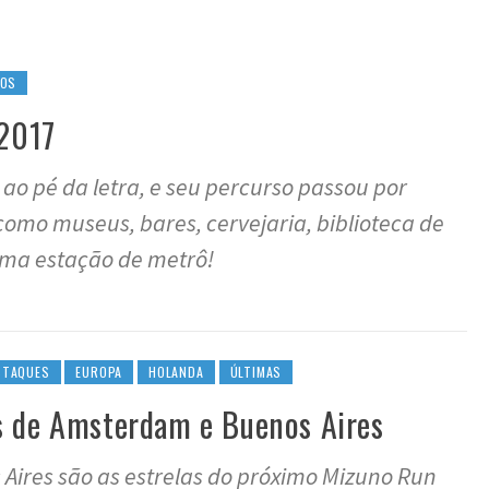
EOS
 2017
l ao pé da letra, e seu percurso passou por
como museus, bares, cervejaria, biblioteca de
uma estação de metrô!
STAQUES
EUROPA
HOLANDA
ÚLTIMAS
s de Amsterdam e Buenos Aires
ires são as estrelas do próximo Mizuno Run