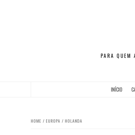
Skip
to
content
PARA QUEM 
INÍCIO
C
HOME
EUROPA
HOLANDA