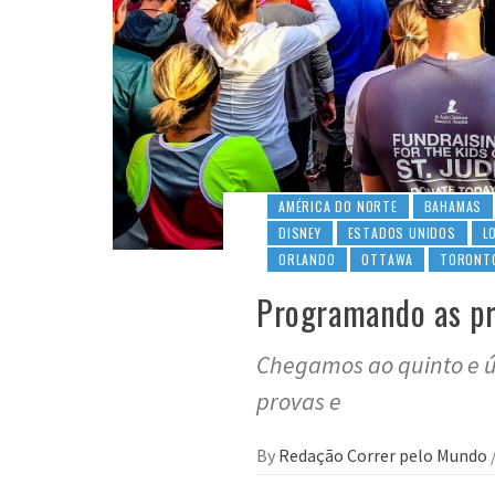
AMÉRICA DO NORTE
BAHAMAS
DISNEY
ESTADOS UNIDOS
L
ORLANDO
OTTAWA
TORONT
Programando as pr
Chegamos ao quinto e úl
provas e
By
Redação Correr pelo Mundo