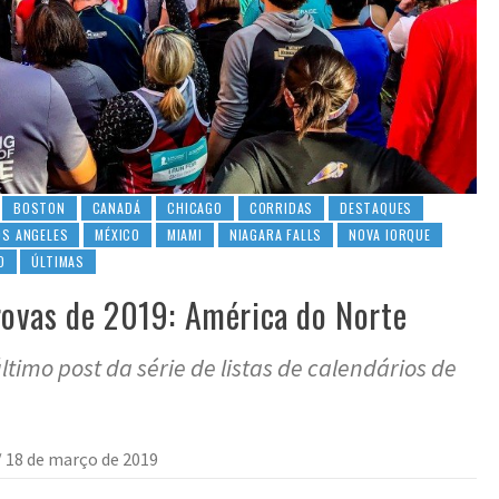
BOSTON
CANADÁ
CHICAGO
CORRIDAS
DESTAQUES
OS ANGELES
MÉXICO
MIAMI
NIAGARA FALLS
NOVA IORQUE
O
ÚLTIMAS
ovas de 2019: América do Norte
timo post da série de listas de calendários de
/
18 de março de 2019