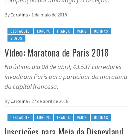
competição por uma vaga já começou.
By
Carolina
/
1 de maio de 2018
DESTAQUES
EUROPA
FRANÇA
PARIS
ÚLTIMAS
VÍDEOS
Vídeo: Maratona de Paris 2018
No último dia 08 de abril, 43.537 corredores
invadiram Paris para participar da maratona
da capital francesa.
By
Carolina
/
27 de abril de 2018
DESTAQUES
EUROPA
FRANÇA
PARIS
ÚLTIMAS
Inscrições para Meia da Disneyland