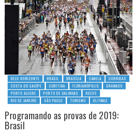
BELO HORIZONTE
BRASIL
BRASÍLIA
CANELA
CORRIDAS
COSTA DO SAUÍPE
CURITIBA
FLORIANÓPOLIS
GRAMADO
PORTO ALEGRE
PORTO DE GALINHAS
RECIFE
RIO DE JANEIRO
SÃO PAULO
TURISMO
ÚLTIMAS
Programando as provas de 2019:
Brasil