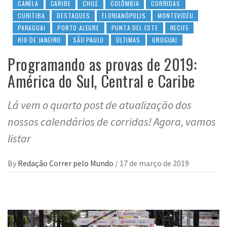
CANELA
CARIBE
CHILE
COLÔMBIA
CORRIDAS
CURITIBA
DESTAQUES
FLORIANÓPOLIS
MONTEVIDÉU
PARAGUAI
PORTO ALEGRE
PUNTA DEL ESTE
RECIFE
RIO DE JANEIRO
SÃO PAULO
ÚLTIMAS
URUGUAI
Programando as provas de 2019:
América do Sul, Central e Caribe
Lá vem o quarto post de atualização dos
nossos calendários de corridas! Agora, vamos
listar
By
Redação Correr pelo Mundo
/
17 de março de 2019