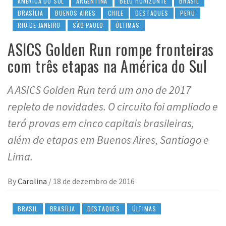
AMÉRICA DO SUL
ARGENTINA
BELO HORIZONTE
BRASIL
BRASÍLIA
BUENOS AIRES
CHILE
DESTAQUES
PERU
RIO DE JANEIRO
SÃO PAULO
ÚLTIMAS
ASICS Golden Run rompe fronteiras
com três etapas na América do Sul
A ASICS Golden Run terá um ano de 2017
repleto de novidades. O circuito foi ampliado e
terá provas em cinco capitais brasileiras,
além de etapas em Buenos Aires, Santiago e
Lima.
By
Carolina
/
18 de dezembro de 2016
BRASIL
BRASÍLIA
DESTAQUES
ÚLTIMAS