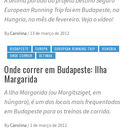
A sétima parada do projeto Destino Seguro
European Running Trip foi em Budapeste, na
Hungria, no mês de fevereiro. Veja o vídeo!
By
Carolina
/
13 de março de 2012
BUDAPESTE
EUROPA
EUROPEAN RUNNING TRIP
HUNGRIA
ONDE CORRER
ÚLTIMAS
Onde correr em Budapeste: Ilha
Margarida
A Ilha Margarida (ou Margitsziget, em
húngaro), é um dos locais mais frequentados
em Budapeste para os treinos de corrida.
By
Carolina
/
1 de março de 2012