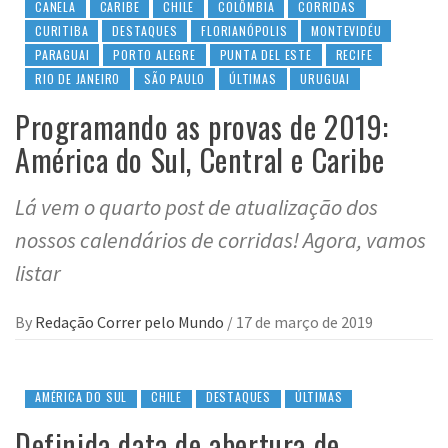
CANELA
CARIBE
CHILE
COLÔMBIA
CORRIDAS
CURITIBA
DESTAQUES
FLORIANÓPOLIS
MONTEVIDÉU
PARAGUAI
PORTO ALEGRE
PUNTA DEL ESTE
RECIFE
RIO DE JANEIRO
SÃO PAULO
ÚLTIMAS
URUGUAI
Programando as provas de 2019:
América do Sul, Central e Caribe
Lá vem o quarto post de atualização dos
nossos calendários de corridas! Agora, vamos
listar
By
Redação Correr pelo Mundo
/
17 de março de 2019
AMÉRICA DO SUL
CHILE
DESTAQUES
ÚLTIMAS
Definida data de abertura de