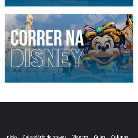
Início
Calendário de provas
Viagem
Guias
Colunas