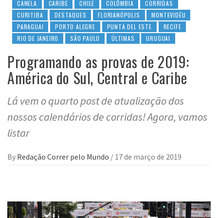
CANELA
CARIBE
CHILE
COLÔMBIA
CORRIDAS
CURITIBA
DESTAQUES
FLORIANÓPOLIS
MONTEVIDÉU
PARAGUAI
PORTO ALEGRE
PUNTA DEL ESTE
RECIFE
RIO DE JANEIRO
SÃO PAULO
ÚLTIMAS
URUGUAI
Programando as provas de 2019:
América do Sul, Central e Caribe
Lá vem o quarto post de atualização dos
nossos calendários de corridas! Agora, vamos
listar
By
Redação Correr pelo Mundo
/
17 de março de 2019