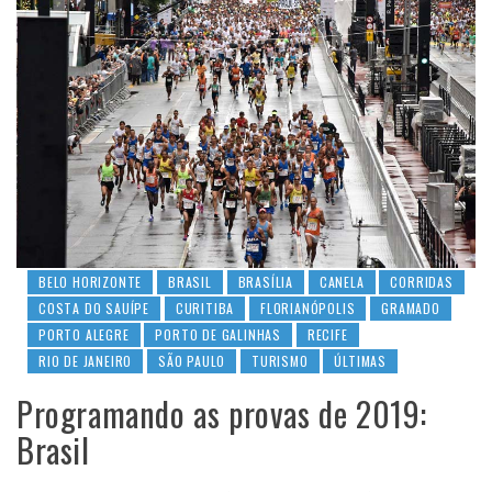
BELO HORIZONTE
BRASIL
BRASÍLIA
CANELA
CORRIDAS
COSTA DO SAUÍPE
CURITIBA
FLORIANÓPOLIS
GRAMADO
PORTO ALEGRE
PORTO DE GALINHAS
RECIFE
RIO DE JANEIRO
SÃO PAULO
TURISMO
ÚLTIMAS
Programando as provas de 2019:
Brasil