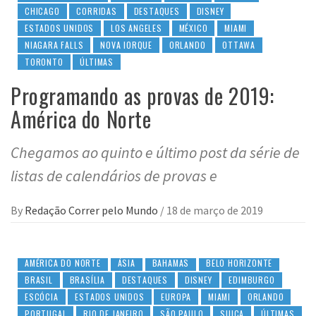
CHICAGO
CORRIDAS
DESTAQUES
DISNEY
ESTADOS UNIDOS
LOS ANGELES
MÉXICO
MIAMI
NIAGARA FALLS
NOVA IORQUE
ORLANDO
OTTAWA
TORONTO
ÚLTIMAS
Programando as provas de 2019:
América do Norte
Chegamos ao quinto e último post da série de
listas de calendários de provas e
By
Redação Correr pelo Mundo
/
18 de março de 2019
AMÉRICA DO NORTE
ÁSIA
BAHAMAS
BELO HORIZONTE
BRASIL
BRASÍLIA
DESTAQUES
DISNEY
EDIMBURGO
ESCÓCIA
ESTADOS UNIDOS
EUROPA
MIAMI
ORLANDO
PORTUGAL
RIO DE JANEIRO
SÃO PAULO
SUIÇA
ÚLTIMAS