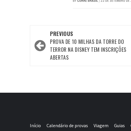
BY
CORRE BRASIL
23 DE SETEMBRO DE
/
Post
PREVIOUS
navigation
PROVA DE 10 MILHAS DA TORRE DO
TERROR NA DISNEY TEM INSCRIÇÕES
ABERTAS
Início
Calendário de provas
Viagem
Guias