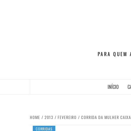
Skip
to
content
PARA QUEM 
INÍCIO
C
HOME
2013
FEVEREIRO
CORRIDA DA MULHER CAIXA 
CORRIDAS