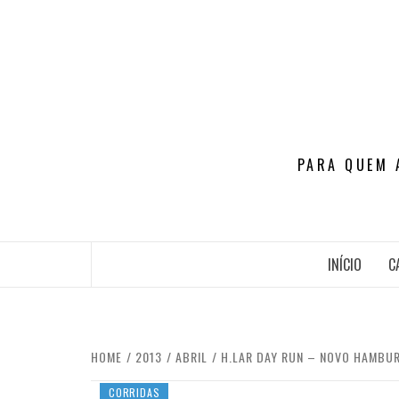
Skip
to
content
PARA QUEM 
INÍCIO
C
HOME
2013
ABRIL
H.LAR DAY RUN – NOVO HAMBU
CORRIDAS