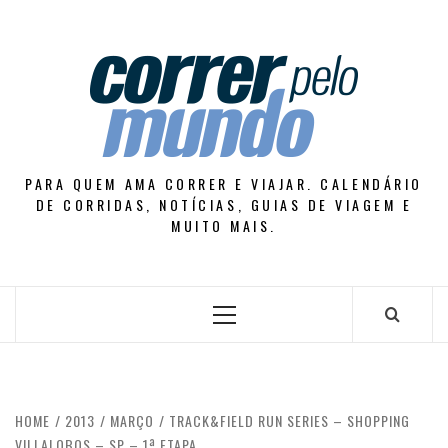
Skip
to
content
PARA QUEM AMA CORRER E VIAJAR. CALENDÁRIO
DE CORRIDAS, NOTÍCIAS, GUIAS DE VIAGEM E
MUITO MAIS.
Primary
Menu
HOME
2013
MARÇO
TRACK&FIELD RUN SERIES – SHOPPING
VILLALOBOS – SP – 1ª ETAPA