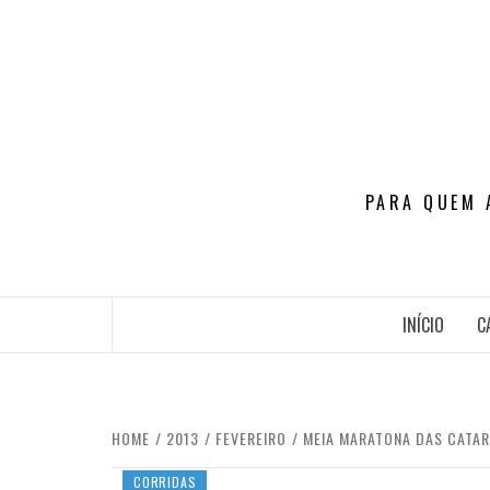
Skip
to
content
PARA QUEM 
INÍCIO
C
HOME
2013
FEVEREIRO
MEIA MARATONA DAS CATAR
CORRIDAS