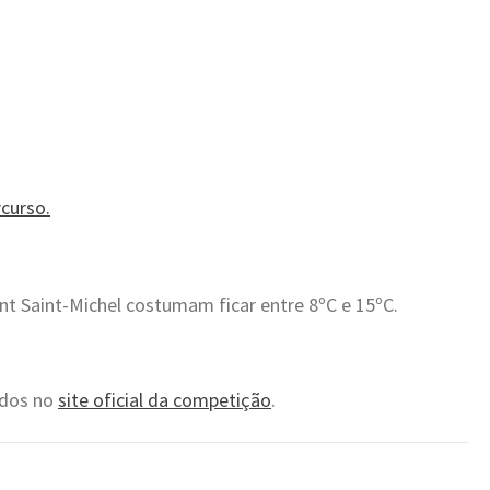
curso.
 Saint-Michel costumam ficar entre 8ºC e 15ºC.
tados no
site oficial da competição
.