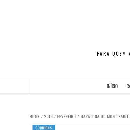
Skip
to
content
PARA QUEM 
INÍCIO
C
HOME
2013
FEVEREIRO
MARATONA DO MONT SAINT-
CORRIDAS