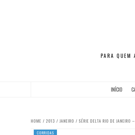
Skip
to
content
PARA QUEM 
INÍCIO
C
HOME
2013
JANEIRO
SÉRIE DELTA RIO DE JANEIRO –
CORRIDAS