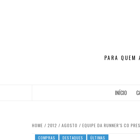
Skip
to
content
PARA QUEM 
INÍCIO
C
HOME
2012
AGOSTO
EQUIPE DA RUNNER’S CO PRE
COMPRAS
DESTAQUES
ÚLTIMAS