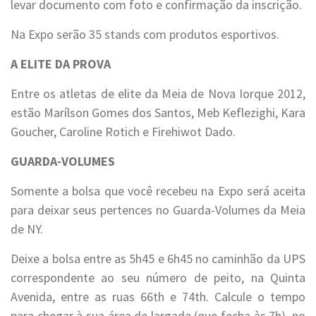
levar documento com foto e confirmação da inscrição.
Na Expo serão 35 stands com produtos esportivos.
A ELITE DA PROVA
Entre os atletas de elite da Meia de Nova Iorque 2012,
estão Marílson Gomes dos Santos, Meb Keflezighi, Kara
Goucher, Caroline Rotich e Firehiwot Dado.
GUARDA-VOLUMES
Somente a bolsa que você recebeu na Expo será aceita
para deixar seus pertences no Guarda-Volumes da Meia
de NY.
Deixe a bolsa entre as 5h45 e 6h45 no caminhão da UPS
correspondente ao seu número de peito, na Quinta
Avenida, entre as ruas 66th e 74th. Calcule o tempo
para chegar à sua área de largada (que fecha às 7h), no