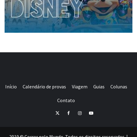
Início
Calendário de provas
Viagem
Guias
Colunas
Contato
E-
Twitter
Facebook
Instagram
Youtube
mail
2019 © Correr pelo Mundo. Todos os direitos reservados.
|