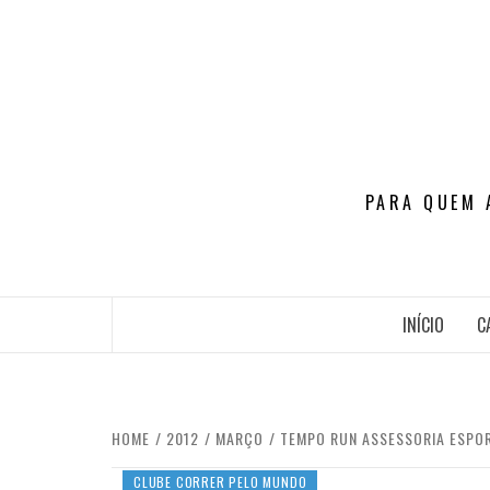
Skip
to
content
PARA QUEM 
INÍCIO
C
HOME
2012
MARÇO
TEMPO RUN ASSESSORIA ESPO
CLUBE CORRER PELO MUNDO