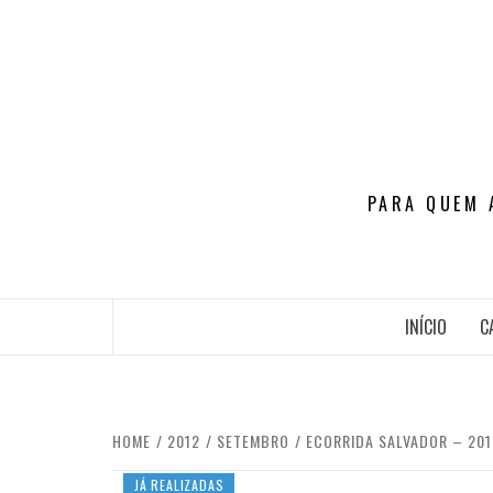
Skip
to
content
PARA QUEM 
INÍCIO
C
HOME
2012
SETEMBRO
ECORRIDA SALVADOR – 201
JÁ REALIZADAS