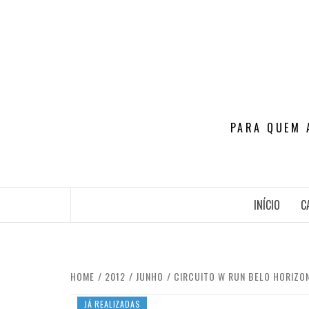
Skip
to
content
PARA QUEM 
INÍCIO
C
HOME
2012
JUNHO
CIRCUITO W RUN BELO HORIZO
JÁ REALIZADAS