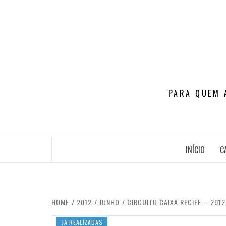
Skip
to
content
PARA QUEM 
INÍCIO
C
HOME
2012
JUNHO
CIRCUITO CAIXA RECIFE – 2012
JÁ REALIZADAS