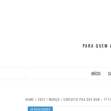
Skip
to
content
PARA QUEM 
INÍCIO
C
HOME
2012
MARÇO
CIRCUITO POA DAY RUN – 1ª E
JÁ REALIZADAS