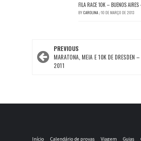
FILA RACE 10K – BUENOS AIRES
BY
CAROLINA
10 DE MARÇO DE 2013
/
Post
PREVIOUS
navigation
MARATONA, MEIA E 10K DE DRESDEN –
2011
Início
Calendário de provas
Viagem
Guias