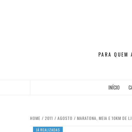
Skip
to
content
PARA QUEM 
INÍCIO
C
HOME
2011
AGOSTO
MARATONA, MEIA E 10KM DE L
JÁ REALIZADAS