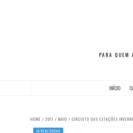
Skip
to
content
PARA QUEM 
INÍCIO
C
HOME
2011
MAIO
CIRCUITO DAS ESTAÇÕES INVERN
JÁ REALIZADAS