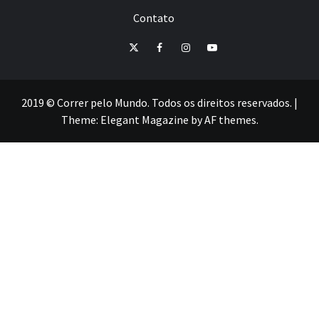
Contato
E-
Twitter
Facebook
Instagram
Youtube
mail
2019 © Correr pelo Mundo. Todos os direitos reservados.
|
Theme:
Elegant Magazine
by
AF themes
.