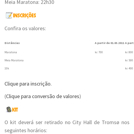
Meia Maratona: 22h30
Confira os valores:
Distâncias
A partir de 01.03.2011
A part
Maratona
kr. 700
kr. 800
Meia Maratona
kr. 500
10k
kr. 400
Clique para inscrição.
(
Clique para conversão de valores
)
O kit deverá ser retirado no City Hall de Tromsø nos
seguintes horários: