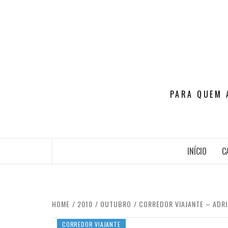
Skip
to
content
PARA QUEM 
INÍCIO
C
HOME
2010
OUTUBRO
CORREDOR VIAJANTE – ADR
CORREDOR VIAJANTE