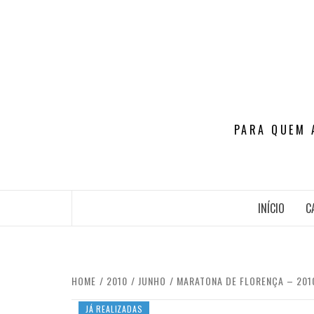
Skip
to
content
PARA QUEM 
INÍCIO
C
HOME
2010
JUNHO
MARATONA DE FLORENÇA – 201
JÁ REALIZADAS