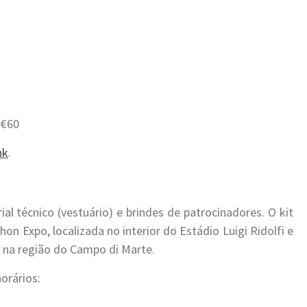
 €60
nk
.
l técnico (vestuário) e brindes de patrocinadores. O kit
hon Expo, localizada no interior do Estádio Luigi Ridolfi e
0, na região do Campo di Marte.
horários:
.