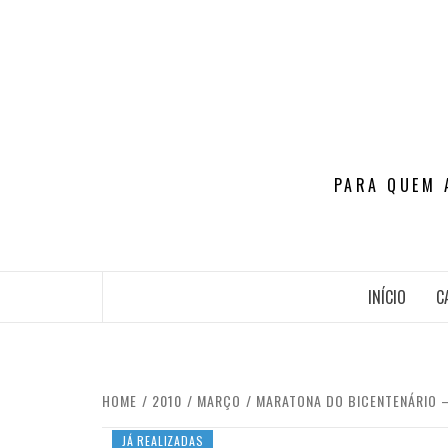
Skip
to
content
PARA QUEM 
INÍCIO
C
HOME
2010
MARÇO
MARATONA DO BICENTENÁRIO –
JÁ REALIZADAS