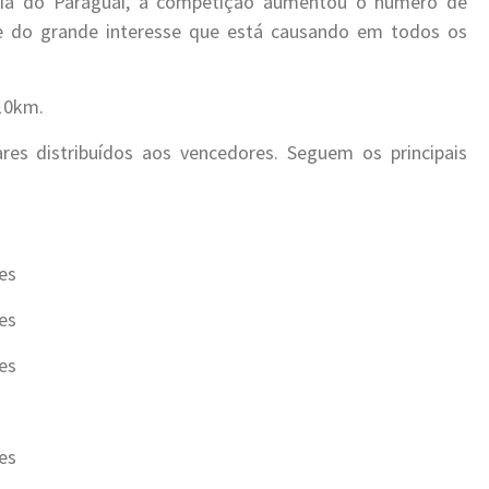
ia do Paraguai, a competição aumentou o número de
de do grande interesse que está causando em todos os
10km.
ares distribuídos aos vencedores. Seguem os principais
es
es
es
es