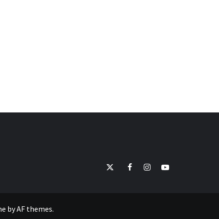
E-
Twitter
Facebook
Instagram
Youtube
mail
ne
by
AF themes
.