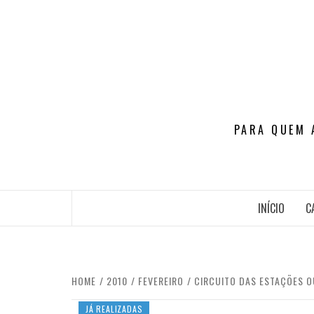
Skip
to
content
PARA QUEM 
INÍCIO
C
HOME
2010
FEVEREIRO
CIRCUITO DAS ESTAÇÕES O
JÁ REALIZADAS