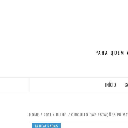
Skip
to
content
PARA QUEM 
INÍCIO
C
HOME
2011
JULHO
CIRCUITO DAS ESTAÇÕES PRIMA
JÁ REALIZADAS